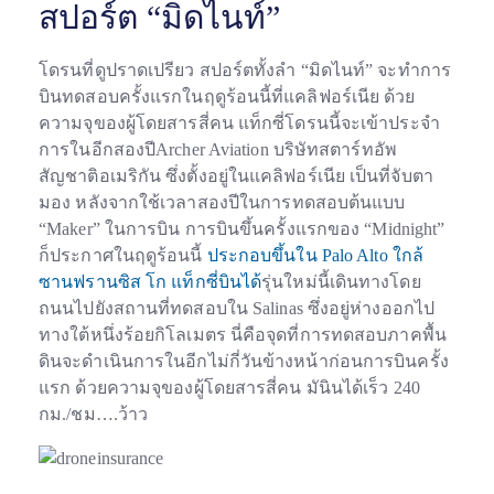
สปอร์ต “มิดไนท์”
โดรนที่ดูปราดเปรียว สปอร์ตทั้งลำ “มิดไนท์” จะทำการ
บินทดสอบครั้งแรกในฤดูร้อนนี้ที่แคลิฟอร์เนีย
ด้วย
ความจุของผู้โดยสารสี่คน แท็กซี่โดรนนี้จะเข้าประจำ
การในอีกสองปี
Archer Aviation บริษัทสตาร์ทอัพ
สัญชาติอเมริกัน ซึ่งตั้งอยู่ในแคลิฟอร์เนีย เป็นที่จับตา
มอง หลังจากใช้เวลาสองปีในการทดสอบต้นแบบ
“Maker” ในการบิน การบินขึ้นครั้งแรกของ “Midnight”
ก็ประกาศในฤดูร้อนนี้
ประกอบขึ้นใน Palo Alto ใกล้
ซานฟรานซิส โก แท็กซี่บินได้
รุ่นใหม่นี้เดินทางโดย
ถนนไปยังสถานที่ทดสอบใน Salinas ซึ่งอยู่ห่างออกไป
ทางใต้หนึ่งร้อยกิโลเมตร นี่คือจุดที่การทดสอบภาคพื้น
ดินจะดำเนินการในอีกไม่กี่วันข้างหน้าก่อนการบินครั้ง
แรก ด้วยความจุของผู้โดยสารสี่คน มันินได้เร็ว 240
กม./ชม….ว้าว