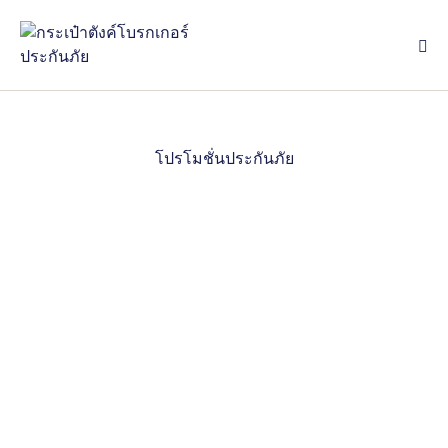
หน้าแรก
>>
โปรโมชั่นสุดคุ้ม
โปรโมชั่นประกันภัย
ข้อเสนอสุดพิเศษ ทั้งลด แลก แจก แถม สำหรับลูกค้าที่
ซื้อประกันภัยรถยนต์ ประกันภัยอุบัติเหตุส่วนบุคคล ประกัน
ภัยเดินทาง ฯลฯ ของ กระเป๋าตังค์.