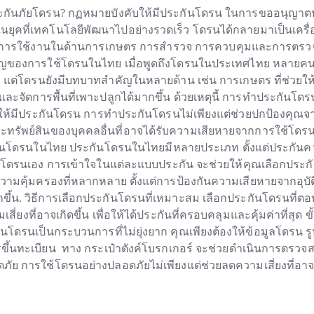
ันภัยโดรน? กฏหมายบังคับให้มีประกันโดรน ในการขออนุญาตนัก
ยุคที่เทคโนโลยีพัฒนาไปอย่างรวดเร็ว โดรนได้กลายมาเป็นเครื่อ
รวมถึงการใช้งานในด้านการเกษตร การสำรวจ การควบคุมและการต
ัญของการใช้โดรนในไทย เมื่อพูดถึงโดรนในประเทศไทย หลายคน
 แต่โดรนยังมีบทบาทสำคัญในหลายด้าน เช่น การเกษตร ที่ช่วยใ
ะจัดการพื้นที่เพาะปลูกได้มากขึ้น ด้วยเหตุนี้ การทำประกันโดรนจ
ให้มีประกันโดรน การทำประกันโดรนไม่เพียงแต่ช่วยปกป้องคุณจาก
ละทรัพย์สินของบุคคลอื่นที่อาจได้รับความเสียหายจากการใช้โด
นโดรนในไทย ประกันโดรนในไทยมีหลายประเภท ตั้งแต่ประกันควา
บโดรนเอง การเข้าใจในแต่ละแบบประกัน จะช่วยให้คุณเลือกประกัน
มคุ้มครองที่หลากหลาย ตั้งแต่การป้องกันความเสียหายจากอุบัติ
กขึ้น. วิธีการเลือกประกันโดรนที่เหมาะสม เลือกประกันโดรนที
่ยงที่อาจเกิดขึ้น เพื่อให้ได้ประกันที่ครอบคลุมและคุ้มค่าที่
โดรนเป็นกระบวนการที่ไม่ยุ่งยาก คุณเพียงต้องให้ข้อมูลโดรน ร
รขึ้นทะเบียน ทาง กระเป๋าตังค์โบรกเกอร์ จะช่วยดำเนินการตรวจ
 การใช้โดรนอย่างปลอดภัยไม่เพียงแต่ช่วยลดความเสี่ยงที่อาจเก