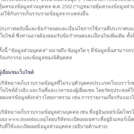
คุ้มครองข้อมูลส่วนบุคคล พ.ศ. 2562 (“กฎหมายคุ้มครองข้อมูลส่วนบ
ไม่ใช้กับการเก็บรวบรวมข้อมูลจากแหล่งอื่น
ประกาศฉบับนี้และข้อกำหนดและเงื่อนไขการใช้งานที่ประกาศบนเ
เว็บไซต์ ซึ่งท่านอาจต้องยอมรับข้อกำหนดและเงื่อนไขเพิ่มเติม ทั้ง
ทั้งนี้ “ข้อมูลส่วนบุคคล” หมายถึง ข้อมูลใด ๆ ที่ข้อมูลนั้นสาม
ถึงแก่กรรม และข้อมูลของนิติบุคคล
ผู้เยี่ยมชมเว็บไซต์
บริษัทอาจเก็บรวบรวมข้อมูลที่ไม่ระบุตัวบุคคลประเภทเว็บเบราว์เซอ
เว็บไซต์อ้างอิง และวันที่และเวลาของผู้เยี่ยมชม โดยวัตถุประสงค์ใ
เผยแพร่ข้อมูลดังกล่าวโดยภาพรวม เช่น การรายงานเกี่ยวกับแนวโ
บริษัทอาจเก็บรวบรวมข้อมูลส่วนบุคคล เช่น ที่อยู่อินเทอร์เน็ตโพ
ของ www.dronethai.orgโดยบริษัทจะเปิดเผยเฉพาะที่อยู่อินเทอร์เน็ตโ
กับที่ใช้และเปิดเผยข้อมูลส่วนบุคคล (อธิบายด้านล่าง)